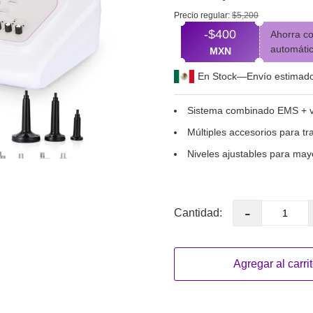
Precio regular:
$5,200
-$400
Ahorra co
automátic
MXN
En Stock—Envío estimado 
Sistema combinado EMS + v
Múltiples accesorios para tr
Niveles ajustables para may
-
Cantidad:
Agregar al carri