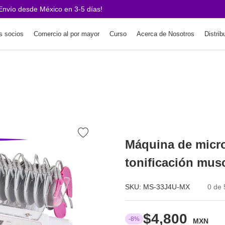
ío desde México en 3-5 días!
s socios
Comercio al por mayor
Curso
Acerca de Nosotros
Distrib
Máquina de micro
tonificación mus
SKU:
MS-33J4U-MX
0 de 
$4,800
-8%
MXN