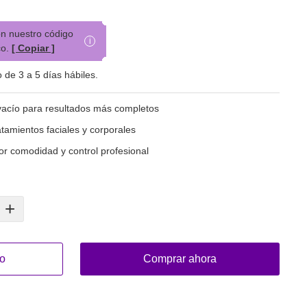
n nuestro código
i
o.
[ Copiar ]
de 3 a 5 días hábiles.
acío para resultados más completos
atamientos faciales y corporales
or comodidad y control profesional
+
to
Comprar ahora