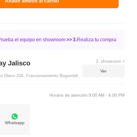
Añadir ambos al carrito
Prueba el equipo en showroom
>>
3.
Realiza tu compra
2 showroom >
 Jalisco
Ver
o Otero 256, Fraccionamiento Bugambilias, CP 45238 – Zapopan, Jali
Horario de atención:9:00 AM - 6:00 PM
5
Whatsapp