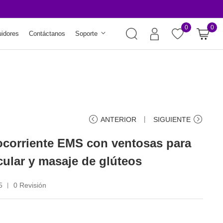
¡Protección por pérdida
0
0
uidores
Contáctanos
Soporte
ANTERIOR
丨
SIGUIENTE
corriente EMS con ventosas para
cular y masaje de glúteos
5
0 Revisión
丨