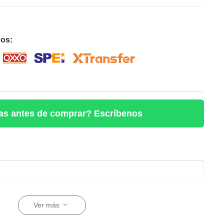
os:
s antes de comprar? Escríbenos
MS-33J4U-MX
Ver más
CA 110 V - 240 V, 50 Hz -
60 Hz