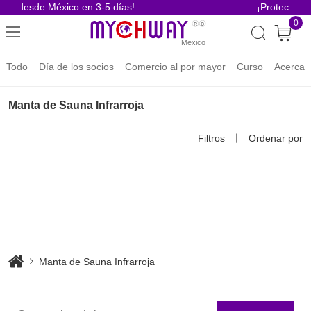
vío desde México en 3-5 días!
¡Protección 
0
Todo
Día de los socios
Comercio al por mayor
Curso
Acerca 
Manta de Sauna Infrarroja
Filtros
丨
Ordenar por
Manta de Sauna Infrarroja