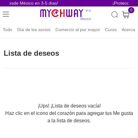
ío desde México en 3-5 días!
¡Protección p
0
Todo
Día de los socios
Comercio al por mayor
Curso
Acerca 
Lista de deseos
¡Ups! ¡Lista de deseos vacía!
Haz clic en el icono del corazón para agregar tus Me gusta
a la lista de deseos.