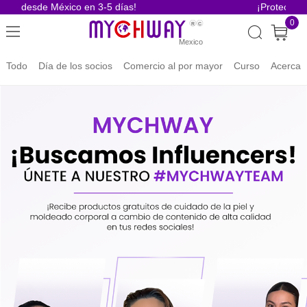
ío desde México en 3-5 días!
¡Protección po
0
Todo
Día de los socios
Comercio al por mayor
Curso
Acerca 