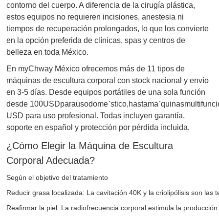
contorno del cuerpo. A diferencia de la cirugía plástica,
estos equipos no requieren incisiones, anestesia ni
tiempos de recuperación prolongados, lo que los convierte
en la opción preferida de clínicas, spas y centros de
belleza en toda México.
En myChway México ofrecemos más de 11 tipos de
máquinas de escultura corporal con stock nacional y envío
en 3-5 días. Desde equipos portátiles de una sola función
desde
100
U
S
D
p
a
r
a
u
so
d
o
m
e
ˊ
s
t
i
co
,
ha
s
t
am
a
ˊ
q
u
ina
s
m
u
lt
i
f
u
n
c
i
USD para uso profesional. Todas incluyen garantía,
soporte en español y protección por pérdida incluida.
¿Cómo Elegir la Máquina de Escultura
Corporal Adecuada?
Según el objetivo del tratamiento
Reducir grasa localizada: La cavitación 40K y la criolipólisis son la
Reafirmar la piel: La radiofrecuencia corporal estimula la producció